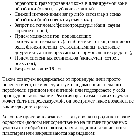
обработки; травмированная кожа в планируемой зоне
обработки (ожоги, глубокие ссадины);
Свежий интенсивный загар либо автозагар в зонах
обработки (либо очень смуглая кожа);
Запрет на тепловые/физиопроцедуры (бани, сауны,
горячие ванны);
Прием медикаментов, повышающих
фоточувствительность (антибиотики тетрациклинового
ряда, фторхинолоны, сульфаниламиды, некоторые
диуретики, антидепрессанты и гормональные средства);
Прием системных ретиноидов (акнекутан, сотрет,
роакутан);
Возраст младше 18 лет.
Также советуем воздержаться от процедуры (или просто
перенести её), если вы чувствуете недомогание, недавно
переболели гриппом или ангиной или подозреваете у себя
простудное заболевание. Реакция организма в таких случаях
может быть непредсказуемой, он воспримет такое воздействие
как очередной стресс.
Условное противопоказание — татуировки и родинки в зоне
обработки (волосы непосредственно на пигментированных
участках не обрабатываются, тату и родинки заклеиваются
пластырем или закрашиваются карандашом).