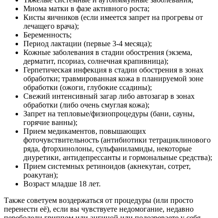
Миома матки в фазе активного роста;
Кисты яичников (если имеется запрет на прогревы от
лечащего врача);
Беременность;
Период лактации (первые 3-4 месяца);
Кожные заболевания в стадии обострения (экзема,
дерматит, псориаз, солнечная крапивница);
Герпетическая инфекция в стадии обострения в зонах
обработки; травмированная кожа в планируемой зоне
обработки (ожоги, глубокие ссадины);
Свежий интенсивный загар либо автозагар в зонах
обработки (либо очень смуглая кожа);
Запрет на тепловые/физиопроцедуры (бани, сауны,
горячие ванны);
Прием медикаментов, повышающих
фоточувствительность (антибиотики тетрациклинового
ряда, фторхинолоны, сульфаниламиды, некоторые
диуретики, антидепрессанты и гормональные средства);
Прием системных ретиноидов (акнекутан, сотрет,
роакутан);
Возраст младше 18 лет.
Также советуем воздержаться от процедуры (или просто
перенести её), если вы чувствуете недомогание, недавно
переболели гриппом или ангиной или подозреваете у себя