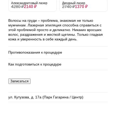
Александритовый лазер
Диодный лазер
4280 ₽
2140 ₽
2740 ₽
1370 ₽
Волосы на груди – проблема, знакомая не только
мужчинам. Лазерная эпиляция способна справиться с
этой проблемой просто и деликатно. Никаких вросших
волос, раздражения и жесткой щетины. Только гладкая
кожа и уверенность в себе каждый день.
Противопоказания к процедуре
Как подготовиться к процедуре
Эпилепсия;
Сахарный диабет в стадии декомпенсации;
Онкологические заболевания;
Длина волос должна быть до 1 мм;
Записаться
Тяжелые системные и аутоиммунные
За 2-3 недели до процедуры следует отказаться
заболевания;
от любого загара и исключить методы удаления
волос, кроме бритвы или крема для депиляции.
Миома матки в фазе активного роста;
ул. Кутузова, д. 17а (Парк Гагарина / Центр)
Кисты яичников (если имеется запрет на
прогревы от лечащего врача);
Беременность;
Период лактации (первые 3-4 месяца);