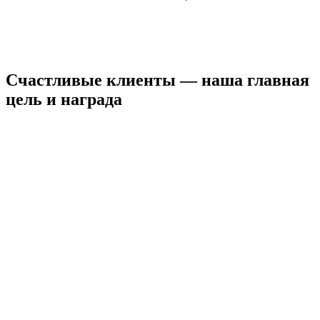
Счастливые клиенты — наша главная
цель и награда
КРИСТИНА
Я являюсь клиентом BODY SILK уже
целых 3 года...
Смотреть видеоотзыв