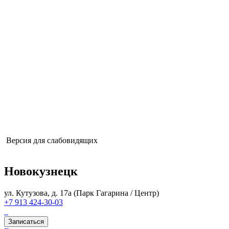
Цены
Акции
Отзывы
Вопрос-ответ
О нас
Специалисты
Оборудование
Лицензии
Блог
Услуги
Подарочные сертификаты
Вакансии
Контакты
Услуги
Подарочные сертификаты
Вакансии
Контакты
© BODY SILK 2015 - 2026.
Сеть центров лазерной эпиляции
*Имеются противопоказания, необходима консультация
специалиста
ООО «ПЕРСОНА»
ИНН: 2463115644
Номер
действующей лицензии: Л041-01161-42/00588579
Версия для слабовидящих
Новокузнецк
ул. Кутузова, д. 17а (Парк Гагарина / Центр)
+7 913 424-30-03
Записаться