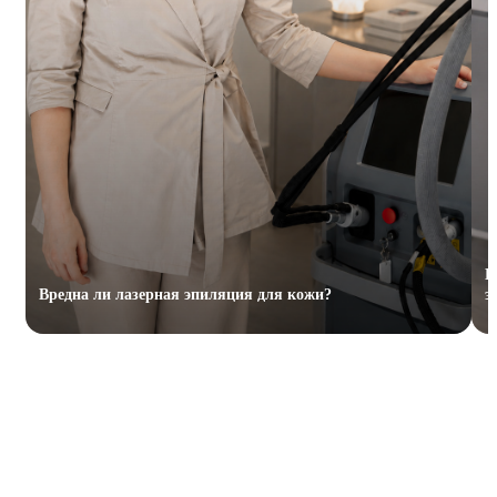
К
Вредна ли лазерная эпиляция для кожи?
э