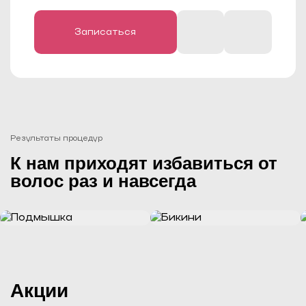
заболевание. Реакция организма в таких
случаях может быть непредсказуемой, он
воспримет такое воздействие как очередной
стресс.
Условное противопоказание — татуировки и
Записаться
родинки в зоне обработки (волосы
непосредственно на пигментированных
участках не обрабатываются, тату и родинки
заклеиваются пластырем или
закрашиваются карандашом).
Результаты процедур
К нам приходят избавиться от
волос раз и навсегда
Акции