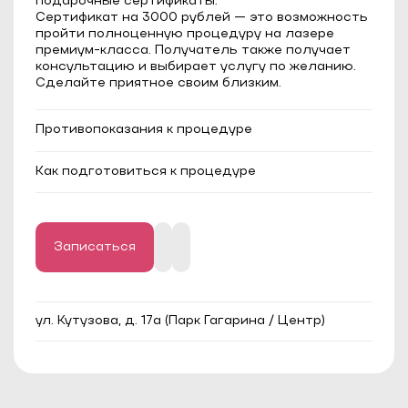
подарочные сертификаты.
Сертификат на 3000 рублей — это возможность
пройти полноценную процедуру на лазере
премиум-класса. Получатель также получает
консультацию и выбирает услугу по желанию.
Сделайте приятное своим близким.
Противопоказания к процедуре
Эпилепсия;
Как подготовиться к процедуре
Сахарный диабет в стадии
декомпенсации;
Длина волос должна быть до 1 мм;
Онкологические заболевания;
За 2-3 недели до процедуры следует
Тяжелые системные и аутоиммунные
отказаться от любого загара и исключить
заболевания;
методы удаления волос, кроме бритвы или
Миома матки в фазе активного роста;
крема для депиляции.
Записаться
Кисты яичников (если имеется запрет на
прогревы от лечащего врача);
ул. Кутузова, д. 17а (Парк Гагарина / Центр)
Беременность;
Период лактации (первые 3-4 месяца);
Кожные заболевания в стадии обострения
(экзема, дерматит, псориаз, солнечная
крапивница);