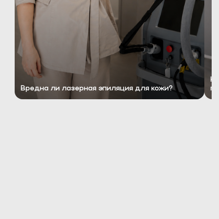
Ко
Вредна ли лазерная эпиляция для кожи?
пр
ЧЕМ ЛАЗЕРНАЯ ЭПИЛЯЦИЯ
ЛУЧШЕ ДРУГИХ ВИДОВ
ПРОЦЕДУР ПО УДАЛЕНИЮ
ВОЛОС?